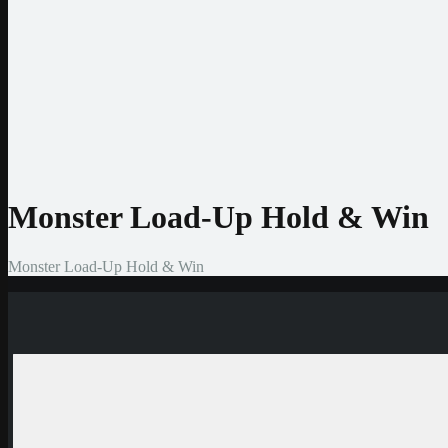
Aus
Monster Load-Up Hold & Win
Monster Load-Up Hold & Win
Sicher dir einen 100% Bonu