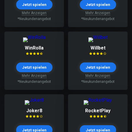
Jetzt spielen
Jetzt spielen
Mehr Anzeigen
Mehr Anzeigen
*Neukundenangebot
*Neukundenangebot
WinRolla
Willbet
Jetzt spielen
Jetzt spielen
Mehr Anzeigen
Mehr Anzeigen
*Neukundenangebot
*Neukundenangebot
Joker8
RocketPlay
Jetzt spielen
Jetzt spielen