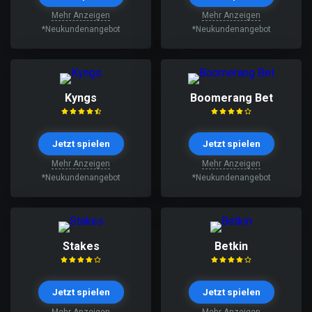
Mehr Anzeigen
Mehr Anzeigen
*Neukundenangebot
*Neukundenangebot
Kyngs
Boomerang Bet
Jetzt spielen
Jetzt spielen
Mehr Anzeigen
Mehr Anzeigen
*Neukundenangebot
*Neukundenangebot
Stakes
Betkin
Jetzt spielen
Jetzt spielen