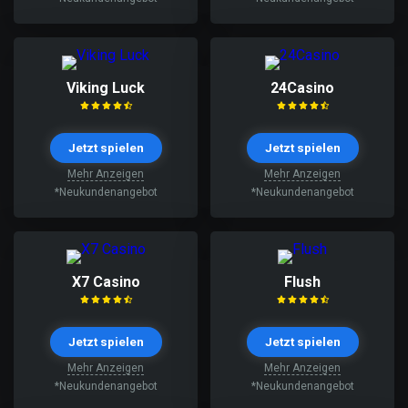
Viking Luck
24Casino
Jetzt spielen
Jetzt spielen
Mehr Anzeigen
Mehr Anzeigen
*Neukundenangebot
*Neukundenangebot
X7 Casino
Flush
Jetzt spielen
Jetzt spielen
Mehr Anzeigen
Mehr Anzeigen
*Neukundenangebot
*Neukundenangebot