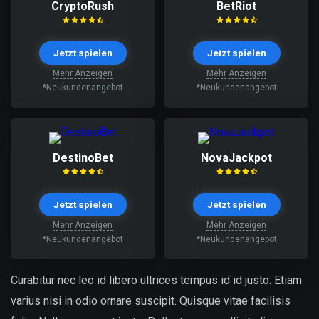
CryptoRush
BetRiot
Jetzt spielen
Jetzt spielen
Mehr Anzeigen
Mehr Anzeigen
*Neukundenangebot
*Neukundenangebot
DestinoBet
NovaJackpot
Jetzt spielen
Jetzt spielen
Mehr Anzeigen
Mehr Anzeigen
*Neukundenangebot
*Neukundenangebot
Curabitur nec leo id libero ultrices tempus id id justo. Etiam
varius nisi in odio ornare suscipit. Quisque vitae facilisis