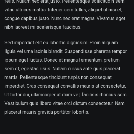
felis. Nullam nec erat justo. Pellentesque sollicitudin sem
vitae ultrices mattis. Integer sem tellus, aliquet ut nisi et,
congue dapibus justo. Nunc nec erat magna. Vivamus eget
nibh laoreet mi scelerisque faucibus.
Sed imperdiet elit eu lobortis dignissim. Proin aliquam
ligula vel urna lacinia blandit. Suspendisse pharetra tempor
ipsum eget luctus. Donec et magna fermentum, pretium
sem et, egestas risus. Nullam cursus ante quis placerat
mattis. Pellentesque tincidunt turpis non consequat
imperdiet. Cras consequat convallis mauris at consectetur.
Ut tortor dui, ullamcorper at diam vel, facilisis rhoncus sem.
Vestibulum quis libero vitae orci dictum consectetur. Nam
placerat mauris gravida porttitor lobortis.