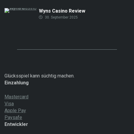
Wyns Casino Review
30. September 2025
Glücksspiel kann süchtig machen.
Einzahlung
Mastercard
Visa
Apple Pay
Paysafe
Entwickler