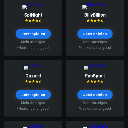
SpiNight
BillyBillion
Jetzt spielen
Jetzt spielen
Mehr Anzeigen
Mehr Anzeigen
*Neukundenangebot
*Neukundenangebot
Dazard
FanSport
Jetzt spielen
Jetzt spielen
Mehr Anzeigen
Mehr Anzeigen
*Neukundenangebot
*Neukundenangebot