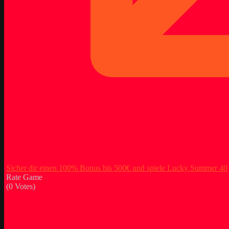
Sicher dir einen 100% Bonus bis 500€ und spiele Lucky Summer 40
Rate Game
(
0
Votes)