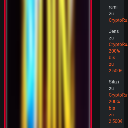
rami
zu
CryptoRu
Jens
zu
CryptoRu
200%
bis
zu
2.500€
Silizi
zu
CryptoRu
200%
bis
zu
2.500€