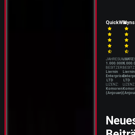
QuickWin
Wyns
JAHRESUMSATZ:
JAHRE
1.000.000€
1.000.
BESITZER:
BESITZ
Liernin
Liernin
Enterprises
Enterp
LTD
LTD
LIZENZ:
LIZENZ
Komoren
Komor
(Anjouan)
(Anjou
Neue
Beitr