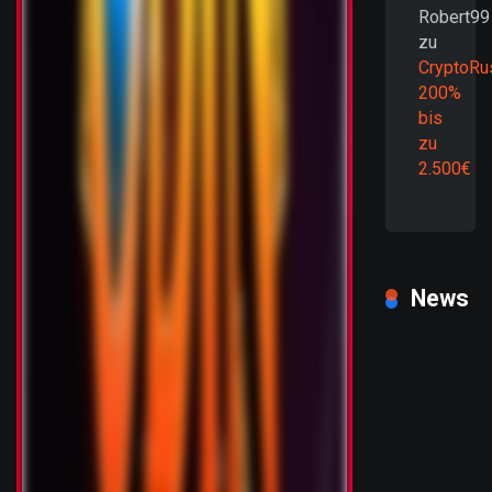
Robert99
zu
CryptoRu
200%
bis
zu
2.500€
News