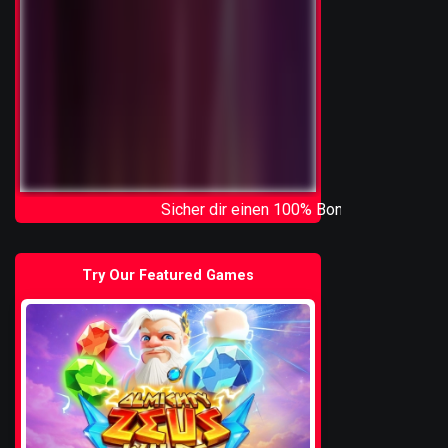
Sicher dir einen 100% Bonus bis 500€ und spiele F
Try Our Featured Games