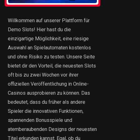
Willkommen auf unserer Plattform für
Demo Slots! Hier hast du die
einzigartige Möglichkeit, eine riesige
Auswahl an Spielautomaten kostenlos
und ohne Risiko zu testen. Unsere Seite
bietet dir den Vorteil, die neuesten Slots
oft bis zu zwei Wochen vor ihrer
offiziellen Veröffentlichung in Online-
Casinos ausprobieren zu können. Das
bedeutet, dass du früher als andere
Spieler die innovativen Funktionen,
spannenden Bonusspiele und
atemberaubenden Designs der neuesten
Titel erkunden kannst. Egal, ob du