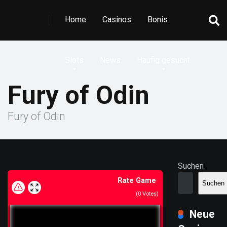
Home
Casinos
Bonis
Slots
News
Häufig gesucht
Fury of Odin
Fury of Odin
Suchen
Rate Game
Suchen
(
0
Votes)
Neue