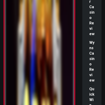
r
Ca
sin
o
Re
vi
ew
Wy
ns
Ca
sin
o
Re
vi
ew
Qu
ick
Wi