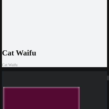
Jeton
CashtoCode
MiFinity
MuchBetter
Auszahlmethoden
Bank Überweisung
MasterCard
Visa
Skrill
Bitcoin
Cat Waifu
Cat Waifu
Suchen
Rate Game
(
0
Votes)
Neue Casinos