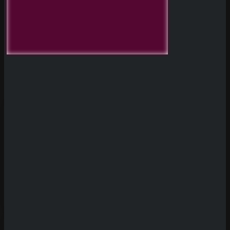
Sicher dir einen 100% Bonus bis 500€ und spiele 
Try Our Featured Games