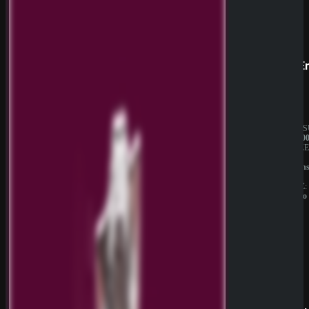
Prestige
SpinE
BESITZER:
JAHRES
Aurevia
10.000.0
IT
BESITZE
Group
GBL
LIZENZ:
Solution
Curacao
N.V.
LIZENZ:
Curacao