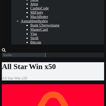
Jeton
CashtoCode
MiFinity
MuchBetter
Auszahlmethoden
Bank Überweisung
MasterCard
Visa
Skrill
Bitcoin
All Star Win x50
All Star Win x50