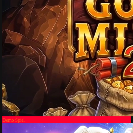
Demo Spiel