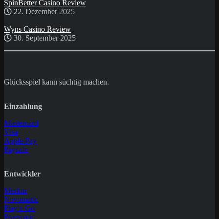
SpinBetter Casino Review
22. Dezember 2025
Wyns Casino Review
30. September 2025
Glücksspiel kann süchtig machen.
Einzahlung
Mastercard
Visa
Apple Pay
Paysafe
Entwickler
Merkur
Novomatic
Play'n Go
Pragmatic