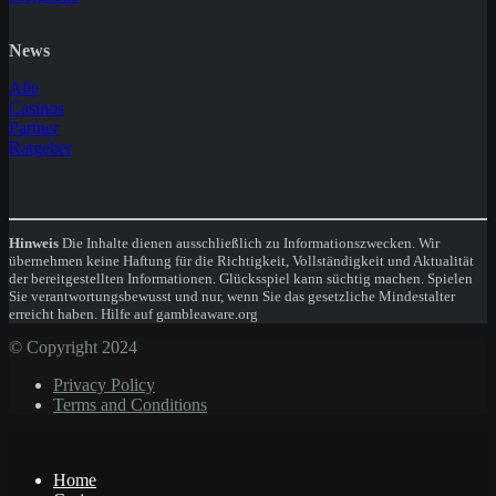
News
Alle
Casinos
Partner
Ratgeber
Hinweis
Die Inhalte dienen ausschließlich zu Informationszwecken. Wir
übernehmen keine Haftung für die Richtigkeit, Vollständigkeit und Aktualität
der bereitgestellten Informationen. Glücksspiel kann süchtig machen. Spielen
Sie verantwortungsbewusst und nur, wenn Sie das gesetzliche Mindestalter
erreicht haben. Hilfe auf gambleaware.org
© Copyright 2024
Privacy Policy
Terms and Conditions
Home