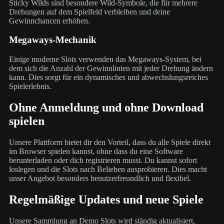
Sticky Wilds sind besondere Wild-Symbole, die für mehrere
Drehungen auf dem Spielfeld verbleiben und deine
Gewinnchancen erhöhen.
Megaways-Mechanik
Einige moderne Slots verwenden das Megaways-System, bei
dem sich die Anzahl der Gewinnlinien mit jeder Drehung ändern
kann. Dies sorgt für ein dynamisches und abwechslungsreiches
Spielerlebnis.
Ohne Anmeldung und ohne Download
spielen
Unsere Plattform bietet dir den Vorteil, dass du alle Spiele direkt
im Browser spielen kannst, ohne dass du eine Software
herunterladen oder dich registrieren musst. Du kannst sofort
loslegen und die Slots nach Belieben ausprobieren. Dies macht
unser Angebot besonders benutzerfreundlich und flexibel.
Regelmäßige Updates und neue Spiele
Unsere Sammlung an Demo Slots wird ständig aktualisiert,