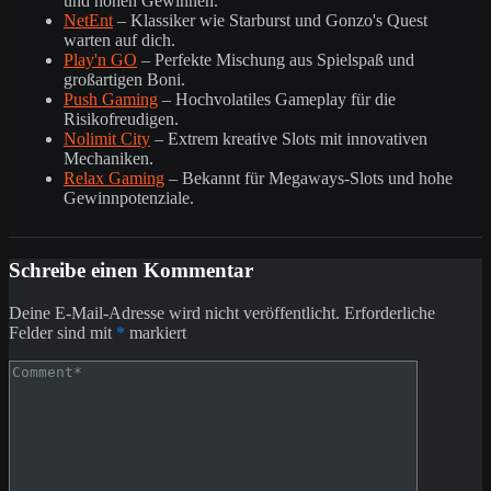
und hohen Gewinnen.
NetEnt
– Klassiker wie Starburst und Gonzo's Quest
warten auf dich.
Play'n GO
– Perfekte Mischung aus Spielspaß und
großartigen Boni.
Push Gaming
– Hochvolatiles Gameplay für die
Risikofreudigen.
Nolimit City
– Extrem kreative Slots mit innovativen
Mechaniken.
Relax Gaming
– Bekannt für Megaways-Slots und hohe
Gewinnpotenziale.
Schreibe einen Kommentar
Deine E-Mail-Adresse wird nicht veröffentlicht.
Erforderliche
Felder sind mit
*
markiert