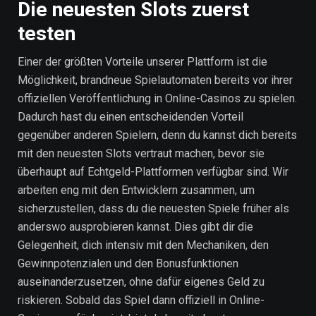
Die neuesten Slots zuerst
testen
Einer der größten Vorteile unserer Plattform ist die
Möglichkeit, brandneue Spielautomaten bereits vor ihrer
offiziellen Veröffentlichung in Online-Casinos zu spielen.
Dadurch hast du einen entscheidenden Vorteil
gegenüber anderen Spielern, denn du kannst dich bereits
mit den neuesten Slots vertraut machen, bevor sie
überhaupt auf Echtgeld-Plattformen verfügbar sind. Wir
arbeiten eng mit den Entwicklern zusammen, um
sicherzustellen, dass du die neuesten Spiele früher als
anderswo ausprobieren kannst. Dies gibt dir die
Gelegenheit, dich intensiv mit den Mechaniken, den
Gewinnpotenzialen und den Bonusfunktionen
auseinanderzusetzen, ohne dafür eigenes Geld zu
riskieren. Sobald das Spiel dann offiziell in Online-