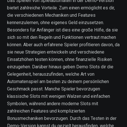
Das Spielen von Spielautomaten in der Demo-Version
bietet zahlreiche Vorteile. Zum einen ermöglicht es dir,
die verschiedenen Mechaniken und Features
kennenzulernen, ohne eigenes Geld einzusetzen.
Besonders für Anfänger ist dies eine große Hilfe, da sie
sich so mit den Regeln und Funktionen vertraut machen
können. Aber auch erfahrene Spieler profitieren davon, da
sie neue Strategien entwickeln und verschiedene
Einsatzhöhen testen können, ohne finanzielle Risiken
einzugehen. Darüber hinaus geben Demo Slots dir die
Gelegenheit, herauszufinden, welche Art von
Automatenspiel am besten zu deinem persönlichen
Geschmack passt. Manche Spieler bevorzugen
klassische Slots mit wenigen Walzen und einfachen
Symbolen, während andere moderne Slots mit
zahlreichen Features und komplizierten
Bonusmechaniken bevorzugen. Durch das Testen in der
Demo-Version kannst du gezielt herausfinden, welche