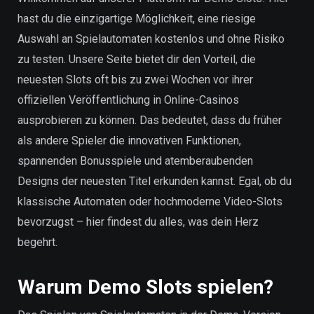
hast du die einzigartige Möglichkeit, eine riesige
Auswahl an Spielautomaten kostenlos und ohne Risiko
zu testen. Unsere Seite bietet dir den Vorteil, die
neuesten Slots oft bis zu zwei Wochen vor ihrer
offiziellen Veröffentlichung in Online-Casinos
ausprobieren zu können. Das bedeutet, dass du früher
als andere Spieler die innovativen Funktionen,
spannenden Bonusspiele und atemberaubenden
Designs der neuesten Titel erkunden kannst. Egal, ob du
klassische Automaten oder hochmoderne Video-Slots
bevorzugst – hier findest du alles, was dein Herz
begehrt.
Warum Demo Slots spielen?