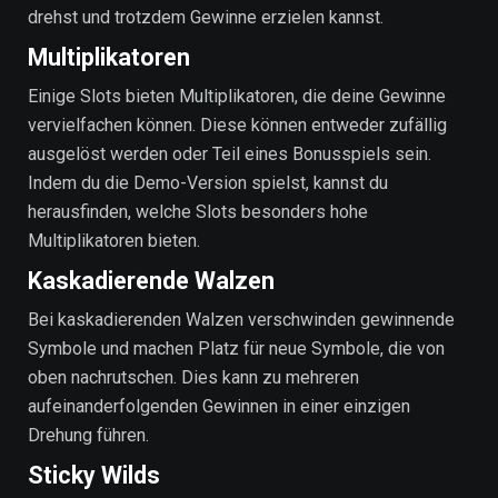
drehst und trotzdem Gewinne erzielen kannst.
Multiplikatoren
Einige Slots bieten Multiplikatoren, die deine Gewinne
vervielfachen können. Diese können entweder zufällig
ausgelöst werden oder Teil eines Bonusspiels sein.
Indem du die Demo-Version spielst, kannst du
herausfinden, welche Slots besonders hohe
Multiplikatoren bieten.
Kaskadierende Walzen
Bei kaskadierenden Walzen verschwinden gewinnende
Symbole und machen Platz für neue Symbole, die von
oben nachrutschen. Dies kann zu mehreren
aufeinanderfolgenden Gewinnen in einer einzigen
Drehung führen.
Sticky Wilds