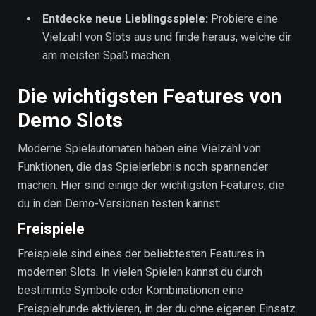
Entdecke neue Lieblingsspiele:
Probiere eine
Vielzahl von Slots aus und finde heraus, welche dir
am meisten Spaß machen.
Die wichtigsten Features von
Demo Slots
Moderne Spielautomaten haben eine Vielzahl von
Funktionen, die das Spielerlebnis noch spannender
machen. Hier sind einige der wichtigsten Features, die
du in den Demo-Versionen testen kannst:
Freispiele
Freispiele sind eines der beliebtesten Features in
modernen Slots. In vielen Spielen kannst du durch
bestimmte Symbole oder Kombinationen eine
Freispielrunde aktivieren, in der du ohne eigenen Einsatz